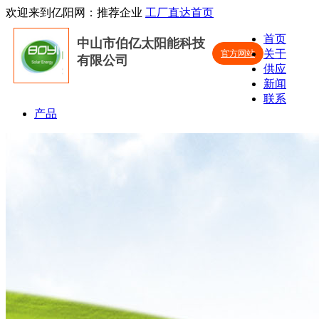
欢迎来到亿阳网：推荐企业
工厂直达首页
首页
中山市伯亿太阳能科技
关于
官方网站
有限公司
供应
新闻
联系
产品