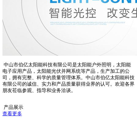
中山市伯亿太阳能科技有限公司是太阳能户外照明，太阳能
电子应用产品，太阳能光伏并网系统等产品，生产加工的公
司，拥有完整、科学的质量管理体系。中山市伯亿太阳能科技
有限公司的诚信、实力和产品质量获得业界的认可。欢迎各界
朋友莅临参观、指导和业务洽谈。
产品展示
查看更多