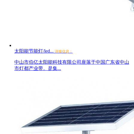
太阳能节能灯/led...
详细信息：
中山市伯亿太阳能科技有限公司座落于中国广东省中山
市灯都产业带。是集...