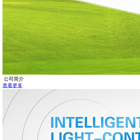
公司简介
查看更多