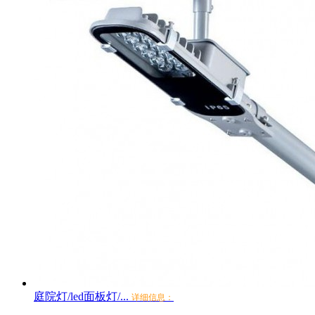
庭院灯/led面板灯/...
详细信息：