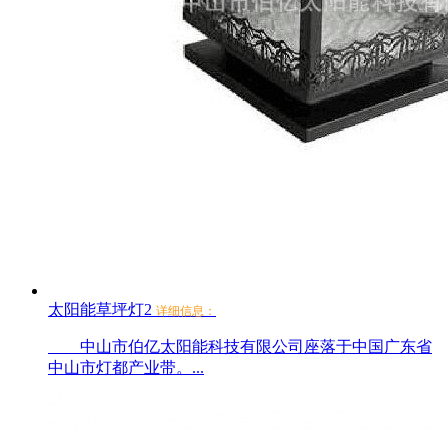
太阳能草坪灯2
详细信息：
中山市伯亿太阳能科技有限公司座落于中国广东省
中山市灯都产业带。...