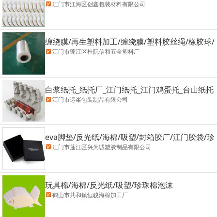
江门市江海区创鑫包装材料有限公司
缠绕膜/再生塑料加工/缠绕膜/塑料胶丝绳/橡胶球/
防蚊闸
江门市蓬江区杜阮信和五金塑料厂
白浆纸托_纸托厂_江门纸托_江门鸡蛋托_台山纸托
江门市运峯包装制品有限公司
eva脚垫/反光纸/海棉/吸塑/封箱胶厂/江门胶袋/珍
珠棉泡沫
江门市蓬江区兴为诚塑胶制品有限公司
玩具棉/海棉/反光纸/吸塑/珍珠棉泡沫
鹤山市共和镇恒骏海棉加工厂